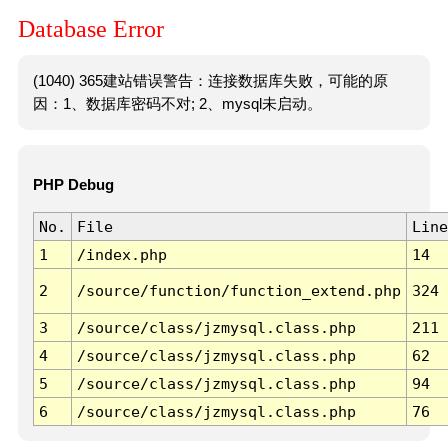
Database Error
(1040) 365建站错误警告：连接数据库失败，可能的原
因：1、数据库密码不对; 2、mysql未启动。
PHP Debug
No.
File
Line
1
/index.php
14
2
/source/function/function_extend.php
324
3
/source/class/jzmysql.class.php
211
4
/source/class/jzmysql.class.php
62
5
/source/class/jzmysql.class.php
94
6
/source/class/jzmysql.class.php
76