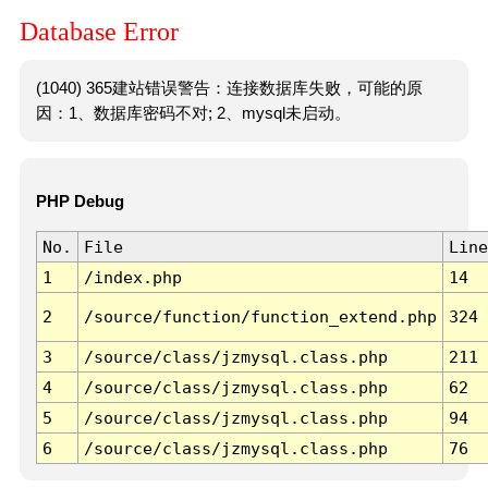
Database Error
(1040) 365建站错误警告：连接数据库失败，可能的原
因：1、数据库密码不对; 2、mysql未启动。
PHP Debug
No.
File
Line
1
/index.php
14
2
/source/function/function_extend.php
324
3
/source/class/jzmysql.class.php
211
4
/source/class/jzmysql.class.php
62
5
/source/class/jzmysql.class.php
94
6
/source/class/jzmysql.class.php
76