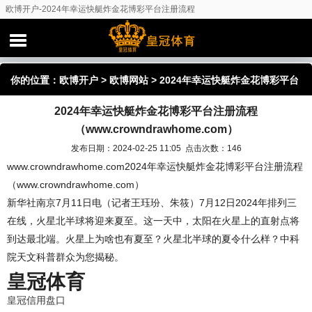
欧博开户-2024年幸运快艇炸金花博彩平台注册流程
（www.crowndrawhome.com）
你的位置：
欧博开户
>
欧博网站
> 2024年幸运快艇炸金花博彩平台
2024年幸运快艇炸金花博彩平台注册流程
注册流程（www.crowndrawhome.com）
（www.crowndrawhome.com）
发布日期：2024-02-25 11:05 点击次数：146
www.crowndrawhome.com2024年幸运快艇炸金花博彩平台注册流程
（www.crowndrawhome.com）
新华社南京7月11日电（记者王珏玢、朱筱）7月12日2024年排列三
在线，火星北半球将迎来夏至。这一天中，太阳在火星上的直射点将
到达最北端。火星上为啥也有夏至？火星北半球的夏令什么样？中科
院天文科普群众为您揭秘。
皇冠体育
皇冠信用盘口