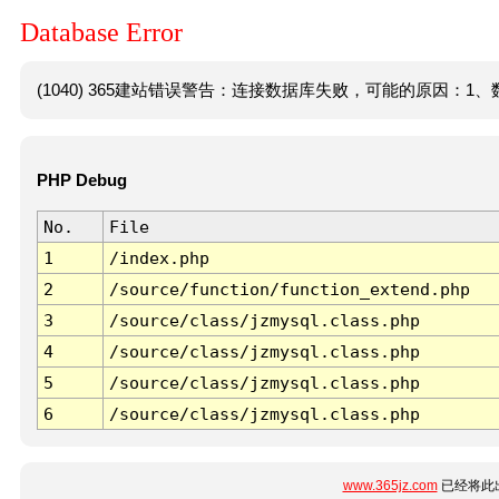
Database Error
(1040) 365建站错误警告：连接数据库失败，可能的原因：1、数
PHP Debug
No.
File
1
/index.php
2
/source/function/function_extend.php
3
/source/class/jzmysql.class.php
4
/source/class/jzmysql.class.php
5
/source/class/jzmysql.class.php
6
/source/class/jzmysql.class.php
www.365jz.com
已经将此