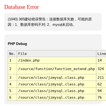
Database Error
(1040) 365建站错误警告：连接数据库失败，可能的原
因：1、数据库密码不对; 2、mysql未启动。
PHP Debug
No.
File
Line
1
/index.php
14
2
/source/function/function_extend.php
324
3
/source/class/jzmysql.class.php
211
4
/source/class/jzmysql.class.php
62
5
/source/class/jzmysql.class.php
94
6
/source/class/jzmysql.class.php
76