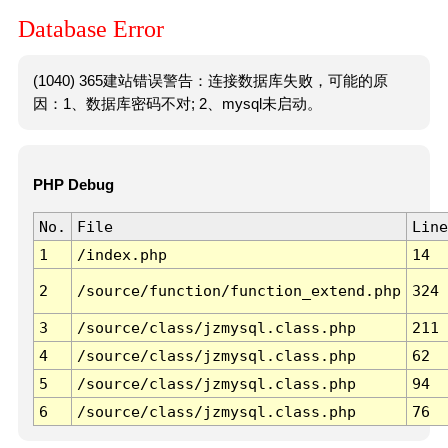
Database Error
(1040) 365建站错误警告：连接数据库失败，可能的原
因：1、数据库密码不对; 2、mysql未启动。
PHP Debug
No.
File
Line
1
/index.php
14
2
/source/function/function_extend.php
324
3
/source/class/jzmysql.class.php
211
4
/source/class/jzmysql.class.php
62
5
/source/class/jzmysql.class.php
94
6
/source/class/jzmysql.class.php
76