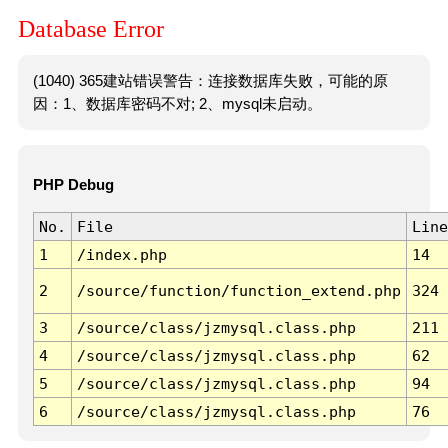
Database Error
(1040) 365建站错误警告：连接数据库失败，可能的原
因：1、数据库密码不对; 2、mysql未启动。
PHP Debug
No.
File
Line
1
/index.php
14
2
/source/function/function_extend.php
324
3
/source/class/jzmysql.class.php
211
4
/source/class/jzmysql.class.php
62
5
/source/class/jzmysql.class.php
94
6
/source/class/jzmysql.class.php
76