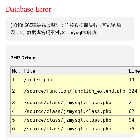
Database Error
(1040) 365建站错误警告：连接数据库失败，可能的原
因：1、数据库密码不对; 2、mysql未启动。
PHP Debug
No.
File
Line
1
/index.php
14
2
/source/function/function_extend.php
324
3
/source/class/jzmysql.class.php
211
4
/source/class/jzmysql.class.php
62
5
/source/class/jzmysql.class.php
94
6
/source/class/jzmysql.class.php
76