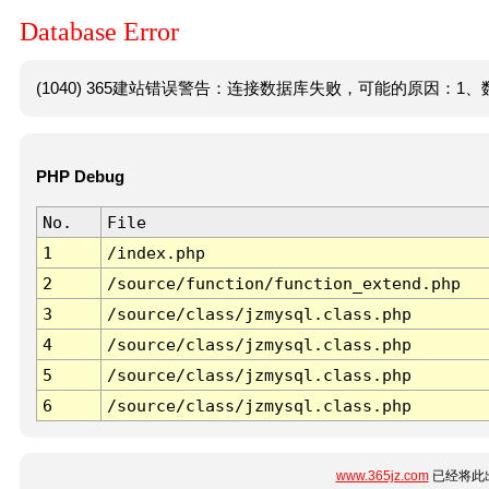
Database Error
(1040) 365建站错误警告：连接数据库失败，可能的原因：1、数
PHP Debug
No.
File
1
/index.php
2
/source/function/function_extend.php
3
/source/class/jzmysql.class.php
4
/source/class/jzmysql.class.php
5
/source/class/jzmysql.class.php
6
/source/class/jzmysql.class.php
www.365jz.com
已经将此